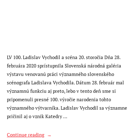
na
divadlo
–
BIBIANA”
LV 100. Ladislav Vychodil a scéna 20. storočia Dňa 28.
februára 2020 sprístupnila Slovenská národná galéria
výstavu venovanú práci významného slovenského
scénografa Ladislava Vychodila. Dátum 28. február mal
významnú funkciu aj preto, lebo v tento deň sme si
pripomenuli presné 100. výročie narodenia tohto
významného výtvarníka. Ladislav Vychodil sa významne
pričinil aj o vznik Katedry …
“LV
Continue reading