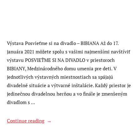
Výstava Posvieťme si na divadlo – BIBIANA Až do 17.
januára 2021 môžete spolu s vašimi najmenšími navštíviť
výstavu POSVIEŤME SI NA DIVADLO v priestoroch
BIBIANY, Medzinárodného domu umenia pre deti. V
jednotlivých výstavných miestnostiach sa spájajú
divadelné situácie a výtvarné inštalácie. Každý priestor je
jedinečnou divadelnou herňou a vo finále je zmenšeným
divadlom s …
“Výstava
Continue reading
Posvieťme
si