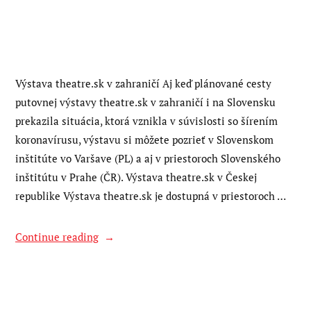
Výstava theatre.sk v zahraničí Aj keď plánované cesty
putovnej výstavy theatre.sk v zahraničí i na Slovensku
prekazila situácia, ktorá vznikla v súvislosti so šírením
koronavírusu, výstavu si môžete pozrieť v Slovenskom
inštitúte vo Varšave (PL) a aj v priestoroch Slovenského
inštitútu v Prahe (ČR). Výstava theatre.sk v Českej
republike Výstava theatre.sk je dostupná v priestoroch …
“Výstava
Continue reading
theatre.sk
v
zahraničí”