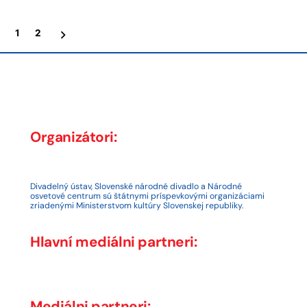
100.
Posts
Ladislav
1
2
Vychodil
pagination
a
scéna
20.
storočia”
Organizátori:
Divadelný ústav, Slovenské národné divadlo a Národné
osvetové centrum sú štátnymi príspevkovými organizáciami
zriadenými Ministerstvom kultúry Slovenskej republiky.
Hlavní mediálni partneri:
Mediálni partneri: