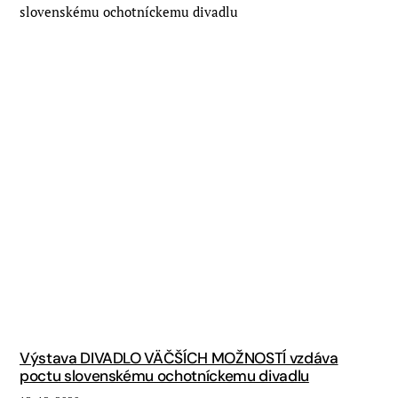
Výstava DIVADLO VÄČŠÍCH MOŽNOSTÍ vzdáva
poctu slovenskému ochotníckemu divadlu