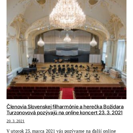
Členovia Slovenskej filharmónie a herečka Božidara
Turzonovová pozývajú na online koncert 23. 3. 2021
20. 3. 2021
V utorok 23. marca 2021 vás pozývame na ďalší online