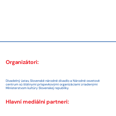
Post
Next
post:
navigation
Previous
post:
Organizátori:
Divadelný ústav, Slovenské národné divadlo a Národné osvetové
centrum sú štátnymi príspevkovými organizáciami zriadenými
Ministerstvom kultúry Slovenskej republiky.
Hlavní mediálni partneri: