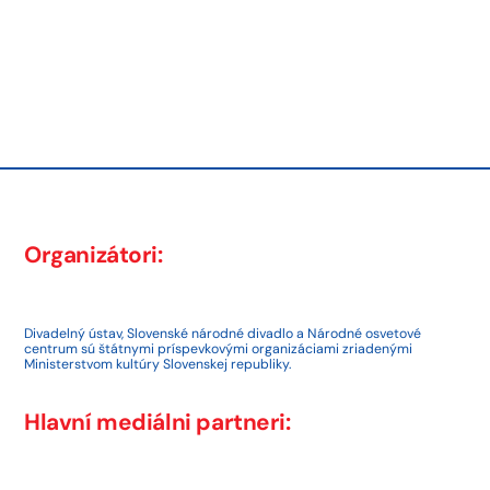
Post
Next
post:
navigation
Previous
post:
Organizátori:
Divadelný ústav, Slovenské národné divadlo a Národné osvetové
centrum sú štátnymi príspevkovými organizáciami zriadenými
Ministerstvom kultúry Slovenskej republiky.
Hlavní mediálni partneri: