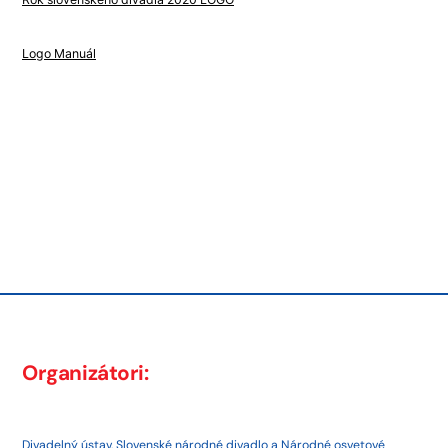
Logo Manuál
Post
Next
post:
navigation
Previous
post:
Organizátori:
Divadelný ústav, Slovenské národné divadlo a Národné osvetové