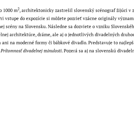
2
ko 1000 m
, architektonicky zastrešil slovenský scénograf žijúci v
 Pri vstupe do expozície si môžete pozrieť vzácne originály význ
ej scény na Slovensku. Následne sa dozviete o vzniku Slovenského
lnej architektúre, dráme, ale aj o jednotlivých divadelných druhoc
a ani na moderné formy či bábkové divadlo. Predstavuje to najlepš
m
Prítomnosť divadelnej
m
inulosti
. Pozerá sa aj na slovenskú divadel