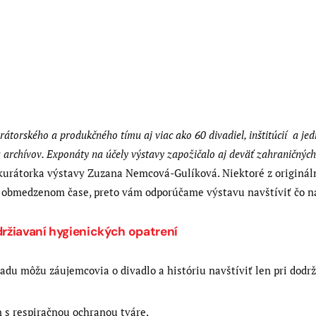
rátorského a produkčného tímu aj viac ako 60 divadiel, inštitúcií a je
 archívov. Exponáty na účely výstavy zapožičalo aj deväť zahraničných i
 kurátorka výstavy Zuzana Nemcová-Gulíková. Niektoré z originál
v obmedzenom čase, preto vám odporúčame výstavu navštíviť čo na
držiavaní hygienických opatrení
adu môžu záujemcovia o divadlo a históriu navštíviť len pri dodr
n s respiračnou ochranou tváre.