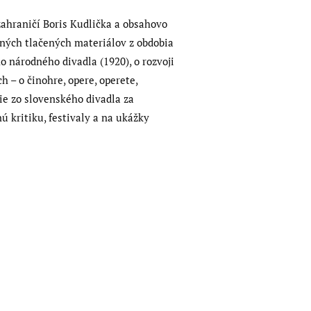
 zahraničí Boris Kudlička a obsahovo
amných tlačených materiálov z obdobia
 národného divadla (1920), o rozvoji
h – o činohre, opere, operete,
ie zo slovenského divadla za
nú kritiku, festivaly a na ukážky