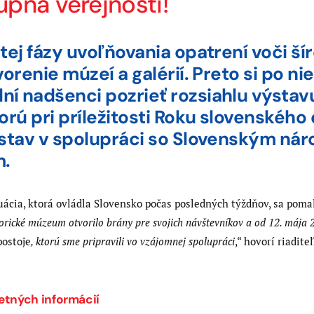
upná verejnosti!
tej fázy uvoľňovania opatrení voči ší
vorenie múzeí a galérií. Preto si po n
ní nadšenci pozrieť rozsiahlu výsta
torú pri príležitosti Roku slovenského
 ústav v spolupráci so Slovenským 
m.
ácia, ktorá ovládla Slovensko počas posledných týždňov, sa pomal
rické múzeum otvorilo brány pre svojich návštevníkov a od 12. mája 
postoje
, ktorú sme pripravili vo vzájomnej spolupráci
,“ hovorí riadit
etných informácií