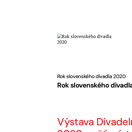
Skip
to
content
Rok slovenského divadla 2020
Rok slovenského divadl
Výstava Divadeln