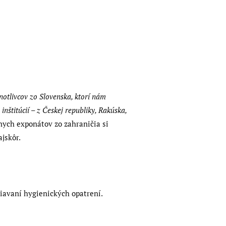
dnotlivcov zo Slovenska, ktorí nám
nštitúcií – z Českej republiky, Rakúska,
nych exponátov zo zahraničia si
jskôr.
žiavaní hygienických opatrení.