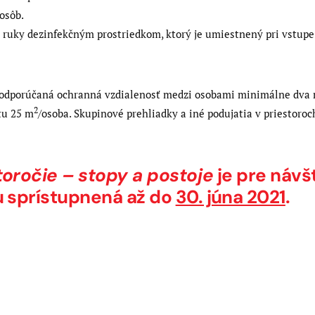
osôb.
ť ruky dezinfekčným prostriedkom, ktorý je umiestnený pri vstupe
je odporúčaná ochranná vzdialenosť medzi osobami minimálne dva
2
tu 25 m
/osoba. Skupinové prehliadky a iné podujatia v priestor
toročie – stopy a postoje
je pre návš
u sprístupnená až do
30. júna 2021
.
Next
post: