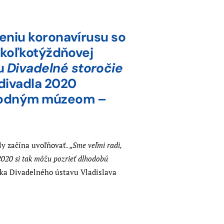
reniu koronavírusu so
iekoľkotýždňovej
vu
Divadelné storočie
 divadla 2020
národným múzeom –
y začína uvoľňovať. „
Sme veľmi radi,
2020 si tak môžu pozrieť dlhodobú
eľka Divadelného ústavu Vladislava