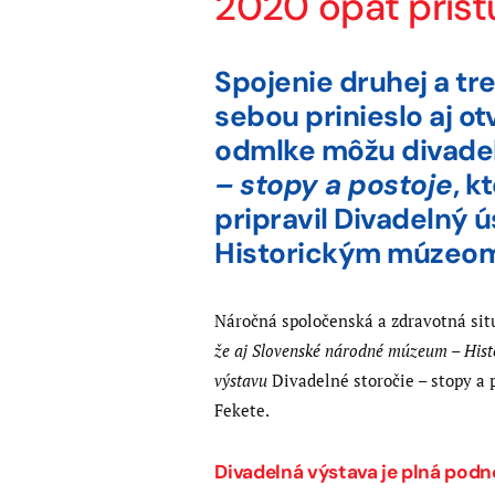
2020 opäť príst
Spojenie druhej a tre
sebou prinieslo aj ot
odmlke môžu divadel
– stopy a postoje
, k
pripravil Divadelný
Historickým múzeo
Náročná spoločenská a zdravotná situ
že aj Slovenské národné múzeum – Histo
výstavu
Divadelné storočie – stopy a 
Fekete.
Divadelná výstava je plná podn