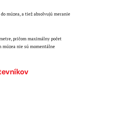
 do múzea, a tiež absolvujú meranie
 metre, pričom maximálny počet
och múzea nie sú momentálne
tevníkov