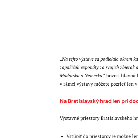
„
Na tejto výstave sa podieľalo okrem ku
zapožičali exponáty zo svojich zbierok a
Maďarska a Nemecka
,“ hovorí hlavná
v rámci výstavy môžete pozrieť len 
Na Bratislavský hrad len pri do
Výstavné priestory Bratislavského hr
Vstúpiť do priestorov je možné le