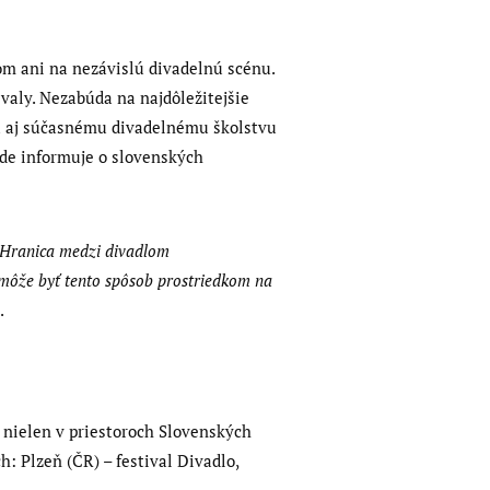
tom ani na nezávislú divadelnú scénu.
valy. Nezabúda na najdôležitejšie
 sa aj súčasnému divadelnému školstvu
de informuje o slovenských
í. Hranica medzi divadlom
 môže byť tento spôsob prostriedkom na
.
ť nielen v priestoroch Slovenských
: Plzeň (ČR) – festival Divadlo,