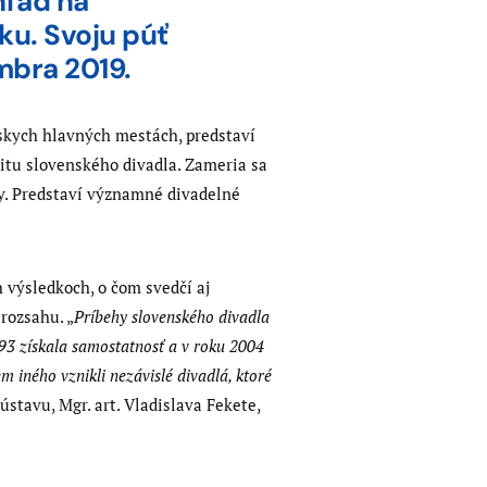
ľad na
ku. Svoju púť
mbra 2019.
skych hlavných mestách, predstaví
titu slovenského divadla. Zameria sa
sy. Predstaví významné divadelné
 výsledkoch, o čom svedčí aj
rozsahu. „
Príbehy slovenského divadla
993 získala samostatnosť a v roku 2004
m iného vznikli nezávislé divadlá, ktoré
ústavu, Mgr. art. Vladislava Fekete,