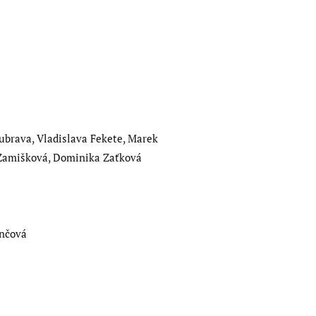
ubrava, Vladislava Fekete, Marek
č Zamišková, Dominika Zaťková
ančová