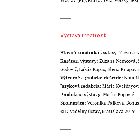
Vroclav (PL), Krakov (PL), Poľský Teší
Výstava theatre.sk
Hlavná kurátorka výstavy
: Zuzana 
Kurátori výstavy
: Zuzana Nemcová, S
Godovič, Lukáš Kopas, Elena Knopová
Výtvarné a grafické riešenie
: Nora 
Jazyková redakcia
: Mária Kvaššayov
Produkcia výstavy
: Marko Popović
Spolupráca
: Veronika Palková, Bohu
© Divadelný ústav, Bratislava 2019