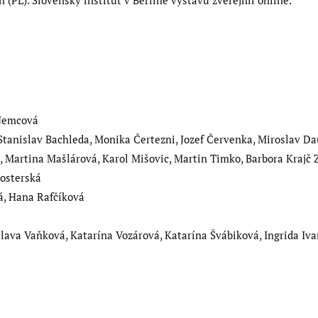
n (PL). Slovenský inštitút v Berlíne výstavu zverejnil online.
Nemcová
tanislav Bachleda, Monika Čertezni, Jozef Červenka, Miroslav Da
, Martina Mašlárová, Karol Mišovic, Martin Timko, Barbora Kraj
Nosterská
á, Hana Rafčíková
slava Vaňková, Katarína Vozárová, Katarína Švábiková, Ingrida Iv