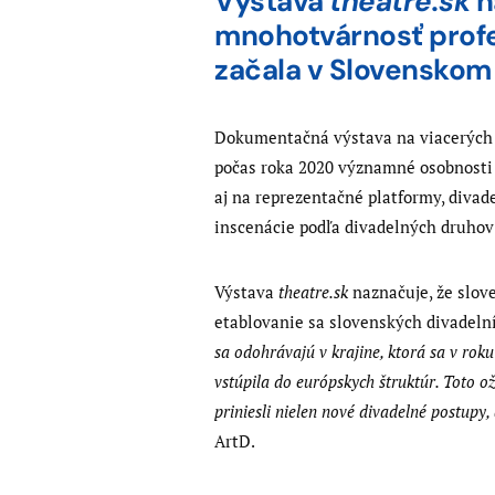
Výstava
theatre.sk
n
mnohotvárnosť profe
začala v Slovenskom
Dokumentačná výstava na viacerých m
počas roka 2020 významné osobnosti a
aj na reprezentačné platformy, divad
inscenácie podľa divadelných druhov 
Výstava
theatre.sk
naznačuje, že slov
etablovanie sa slovenských divadeln
sa odohrávajú v krajine, ktorá sa v ro
vstúpila do európskych štruktúr. Toto ož
priniesli nielen nové divadelné postupy,
ArtD.