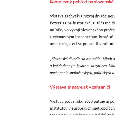
Komplexný pohľad na slovenské 
Výstava zachytáva rozvoj divadelnej 
Pozerá sa na historické, aj súčasné 
míľniky vo vývoji slovenského profes
a významným inscenáciám, ktoré sú 
umelcoch, ktorí sa presadili v zahra
„
Slovenské divadlo sa omladilo. Mladí a
a každodenným životom sa zotiera. Ume
pochopenie spoločenských, politických a
Výstava
theatre.sk
v zahraničí
Výstava počas roku 2020 putuje aj po
inštitútov v európskych metropolách 