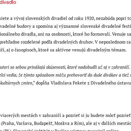
divadlo
siete a vývoj slovenských divadiel od roku 1920, nezabúda popri 
divadelné budovy a spomína aj významné slovenské divadelné festi
ionálneho divadla, ani na osobnosti, ktoré ho formovali. Venuje
prehľadne rozdelené podľa divadelných druhov. V neposlednom ra
ničí, aj o časopisoch, ktoré sa aktívne venujú divadelným témam.
utori so sebou prinášajú skúsenosti, ktoré nadobudli už aj v zahranič
lci vedia, že týmto spôsobom môžu prehovoriť do duše divákov a tiež
 kultúrnych zmien
,“ dopĺňa Vladislava Fekete z Divadelného ústavu
 viacerých mestách v zahraničí a pozrieť si ju budete môcť pozrie
(Praha, Varšava, Budapešť, Moskva a Rím), ale aj v ďalších mestách