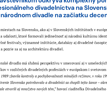
ávštevníkom odkrýva komplexný poh
sionálneho divadelníctva na Slovens
 národnom divadle na začiatku dece
iestach na Slovensku, ako aj v Slovenských inštitútoch v európ
 udalosti, ktoré formovali jedinečnosť aj národnú kultúrnu iden
elné festivaly, významné inštitúcie, databázy aj divadelné časopi
a pozrie sa aj na architektúru divadiel.
enské divadlo má sľubnú perspektívu v smerovaní aj v umeleckých
íkov v rozličných divadelných profesiách v európskom i svetovom 
ku 1989 zbavila kontroly a pochybovačnosti minulých režimov, v roku 1
ivenie Slovensko potrebovalo a divadelníci sa chopili tejto šance – okre
 ale otvorili aj množstvo nových tém
,“ hovorí riaditeľka Divadelného 